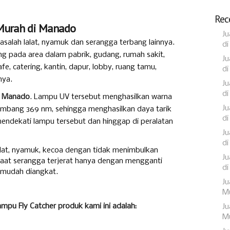
Rec
 Murah di Manado
Ju
salah lalat, nyamuk dan serangga terbang lainnya.
di
ng pada area dalam pabrik, gudang, rumah sakit,
Ju
afe, catering, kantin, dapur, lobby, ruang tamu,
di
nya.
Ju
di
di Manado
. Lampu UV tersebut menghasilkan warna
Ju
mbang 369 nm, sehingga menghasilkan daya tarik
di
endekati lampu tersebut dan hinggap di peralatan
Ju
di
lalat, nyamuk, kecoa dengan tidak menimbulkan
Ju
saat serangga terjerat hanya dengan mengganti
di
 mudah diangkat.
Ju
Mu
lampu Fly Catcher produk kami ini adalah:
Ju
Mu