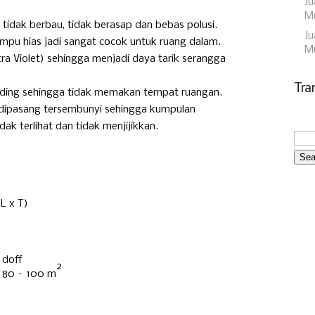
Ju
.
Mu
, tidak berbau, tidak berasap dan bebas polusi.
Ju
lampu hias jadi sangat cocok untuk ruang dalam.
M
a Violet) sehingga menjadi daya tarik serangga
Tra
nding sehingga tidak memakan tempat ruangan.
 dipasang tersembunyi sehingga kumpulan
ak terlihat dan tidak menjijikkan.
L x T)
 doff
2
u 80 – 100 m