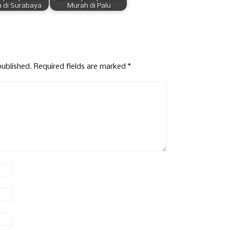
 di Surabaya
Murah di Palu
published.
Required fields are marked
*