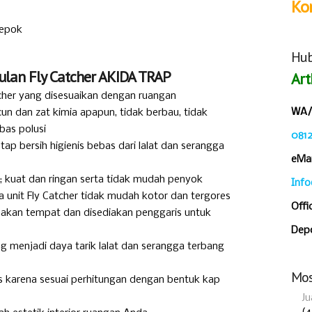
Ko
Hub
ulan Fly Catcher AKIDA TRAP
Art
atcher yang disesuaikan dengan ruangan
WA/C
un dan zat kimia apapun, tidak berbau, tidak
bas polusi
081
ap bersih higienis bebas dari lalat dan serangga
eMai
l; kuat dan ringan serta tidak mudah penyok
Inf
 unit Fly Catcher tidak mudah kotor dan tergores
Offi
akan tempat dan disediakan penggaris untuk
Depo
menjadi daya tarik lalat dan serangga terbang
Mos
s karena sesuai perhitungan dengan bentuk kap
Ju