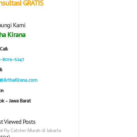
nsultasi GRATIS
ungi Kami
ha Kirana
all:
2-8016-5247
l:
o@ArthaKirana.com
ce:
k - Jawa Barat
t Viewed Posts
al Fly Catcher Murah di Jakarta