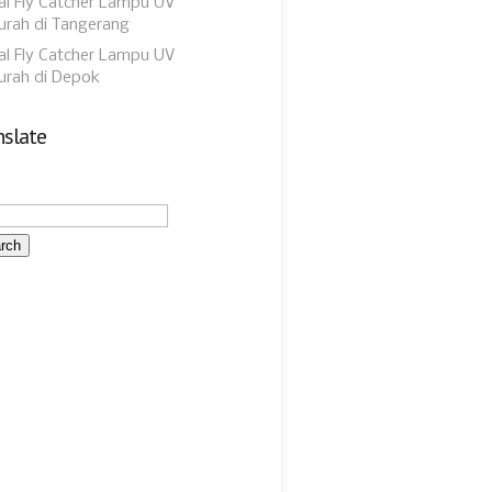
al Fly Catcher Lampu UV
rah di Tangerang
al Fly Catcher Lampu UV
urah di Depok
nslate