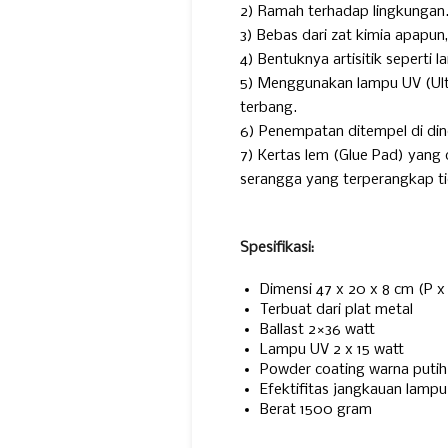
2) Ramah terhadap lingkungan
3) Bebas dari zat kimia apapun
4) Bentuknya artisitik seperti 
5) Menggunakan lampu UV (Ultr
terbang.
6) Penempatan ditempel di di
7) Kertas lem (Glue Pad) yang
serangga yang terperangkap tid
Spesifikasi:
Dimensi 47 x 20 x 8 cm (P x 
Terbuat dari plat metal
Ballast 2×36 watt
Lampu UV 2 x 15 watt
Powder coating warna putih
Efektifitas jangkauan lamp
Berat 1500 gram