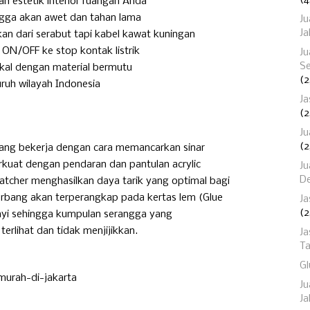
(4
ah estetik interior ruangan Anda
ngga akan awet dan tahan lama
Ju
Ja
ukan dari serabut tapi kabel kawat kuningan
 ON/OFF ke stop kontak listrik
J
Se
okal dengan material bermutu
(2
uruh wilayah Indonesia
Ja
(2
Ju
(2
yang bekerja dengan cara memancarkan sinar
rkuat dengan pendaran dan pantulan acrylic
Ju
D
atcher menghasilkan daya tarik yang optimal bagi
rbang akan terperangkap pada kertas lem (Glue
Ja
(2
yi sehingga kumpulan serangga yang
terlihat dan tidak menjijikkan.
Ja
T
Gl
Ju
Ja