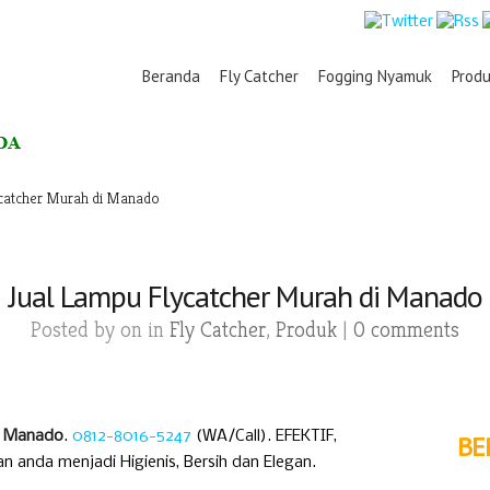
Beranda
Fly Catcher
Fogging Nyamuk
Prod
ycatcher Murah di Manado
Jual Lampu Flycatcher Murah di Manado
Posted by
on in
Fly Catcher
,
Produk
|
0 comments
di Manado
.
0812-8016-5247
(WA/Call). EFEKTIF,
BE
nda menjadi Higienis, Bersih dan Elegan.