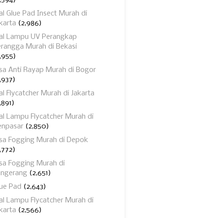
,594)
al Glue Pad Insect Murah di
karta
(2,986)
ual Lampu UV Perangkap
rangga Murah di Bekasi
,955)
sa Anti Rayap Murah di Bogor
,937)
al Flycatcher Murah di Jakarta
,891)
al Lampu Flycatcher Murah di
enpasar
(2,850)
sa Fogging Murah di Depok
,772)
sa Fogging Murah di
angerang
(2,651)
ue Pad
(2,643)
al Lampu Flycatcher Murah di
karta
(2,566)