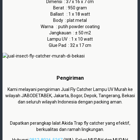
Dimensi : 37 x 16 x 7 cm
Berat : 950 gram
Ballast : 1 x 18 watt
Body : plat metal
Warna : putih powder coating
Jangkauan : ± 50 m2
Lampu UV : 1 x 10 watt
Glue Pad : 32 x 17 cm
Pengiriman
Kami melayani pengiriman Jual Fly Catcher Lampu UV Murah ke
wilayah JABODETABEK, Jakarta, Bogor, Depok, Tangerang, Bekasi
dan seluruh wilayah Indonesia dengan packing aman.
Dapatkan perangkap lalat Akida Trap
fly catcher yang efektif,
berkualitas dan ramah lingkungan.
Hubungi
0812-8016-5247
(WA). Solusi MUDAH dan MURAH