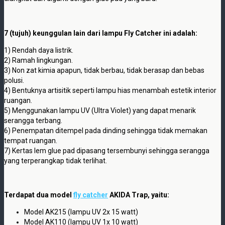
7 (tujuh) keunggulan lain dari lampu Fly Catcher ini adalah:
1) Rendah daya listrik.
2) Ramah lingkungan.
3) Non zat kimia apapun, tidak berbau, tidak berasap dan bebas
polusi.
4) Bentuknya artisitik seperti lampu hias menambah estetik interior
ruangan.
5) Menggunakan lampu UV (Ultra Violet) yang dapat menarik
serangga terbang.
6) Penempatan ditempel pada dinding sehingga tidak memakan
tempat ruangan.
7) Kertas lem glue pad dipasang tersembunyi sehingga serangga
yang terperangkap tidak terlihat.
Terdapat dua model
fly catcher
AKIDA Trap, yaitu:
Model AK215 (lampu UV 2x 15 watt)
Model AK110 (lampu UV 1x 10 watt)