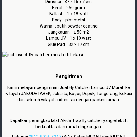
Dimensi : 37 x 16 x 7 cm
Berat : 950 gram
Ballast : 1 x 18 watt
Body : plat metal
Warna : putih powder coating
Jangkauan : ± 50 m2
Lampu UV : 1 x 10 watt
Glue Pad : 32 x 17 cm
Pengiriman
Kami melayani pengiriman Jual Fly Catcher Lampu UV Murah ke
wilayah JABODETABEK, Jakarta, Bogor, Depok, Tangerang, Bekasi
dan seluruh wilayah Indonesia dengan packing aman.
Dapatkan perangkap lalat Akida Trap
fly catcher yang efektif,
berkualitas dan ramah lingkungan.
Hubungi
0812-8016-5247
(WA). Solusi MUDAH dan MURAH