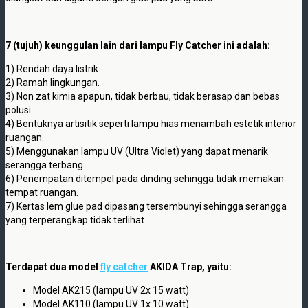
7 (tujuh) keunggulan lain dari lampu Fly Catcher ini adalah:
1) Rendah daya listrik.
2) Ramah lingkungan.
3) Non zat kimia apapun, tidak berbau, tidak berasap dan bebas
polusi.
4) Bentuknya artisitik seperti lampu hias menambah estetik interior
ruangan.
5) Menggunakan lampu UV (Ultra Violet) yang dapat menarik
serangga terbang.
6) Penempatan ditempel pada dinding sehingga tidak memakan
tempat ruangan.
7) Kertas lem glue pad dipasang tersembunyi sehingga serangga
yang terperangkap tidak terlihat.
Terdapat dua model
fly catcher
AKIDA Trap, yaitu:
Model AK215 (lampu UV 2x 15 watt)
Model AK110 (lampu UV 1x 10 watt)