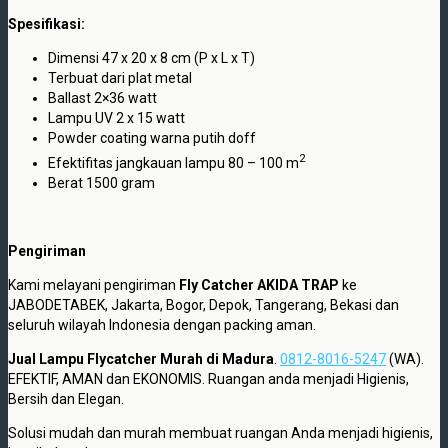
Spesifikasi:
Dimensi 47 x 20 x 8 cm (P x L x T)
Terbuat dari plat metal
Ballast 2×36 watt
Lampu UV 2 x 15 watt
Powder coating warna putih doff
2
Efektifitas jangkauan lampu 80 – 100 m
Berat 1500 gram
Pengiriman
Kami melayani pengiriman
Fly Catcher AKIDA TRAP
ke
JABODETABEK, Jakarta, Bogor, Depok, Tangerang, Bekasi dan
seluruh wilayah Indonesia dengan packing aman.
Jual Lampu Flycatcher Murah di Madura
.
0812-8016-5247
(WA).
EFEKTIF, AMAN dan EKONOMIS. Ruangan anda menjadi Higienis,
Bersih dan Elegan.
Solusi mudah dan murah membuat ruangan Anda menjadi higienis,