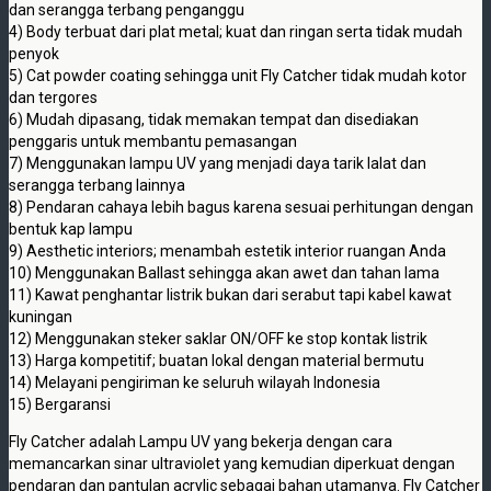
dan serangga terbang penganggu
4) Body terbuat dari plat metal; kuat dan ringan serta tidak mudah
penyok
5) Cat powder coating sehingga unit Fly Catcher tidak mudah kotor
dan tergores
6) Mudah dipasang, tidak memakan tempat dan disediakan
penggaris untuk membantu pemasangan
7) Menggunakan lampu UV yang menjadi daya tarik lalat dan
serangga terbang lainnya
8) Pendaran cahaya lebih bagus karena sesuai perhitungan dengan
bentuk kap lampu
9) Aesthetic interiors; menambah estetik interior ruangan Anda
10) Menggunakan Ballast sehingga akan awet dan tahan lama
11) Kawat penghantar listrik bukan dari serabut tapi kabel kawat
kuningan
12) Menggunakan steker saklar ON/OFF ke stop kontak listrik
13) Harga kompetitif; buatan lokal dengan material bermutu
14) Melayani pengiriman ke seluruh wilayah Indonesia
15) Bergaransi
Fly Catcher adalah Lampu UV yang bekerja dengan cara
memancarkan sinar ultraviolet yang kemudian diperkuat dengan
pendaran dan pantulan acrylic sebagai bahan utamanya. Fly Catcher