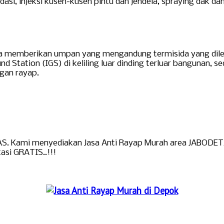
ondasi, injeksi kusen-kusen pintu dan jendela, spraying dak d
a memberikan umpan yang mengandung termisida yang dileta
d Station (IGS) di keliling luar dinding terluar bangunan,
ngan rayap.
. Kami menyediakan Jasa Anti Rayap Murah area JABODETAB
asi GRATIS..!!!