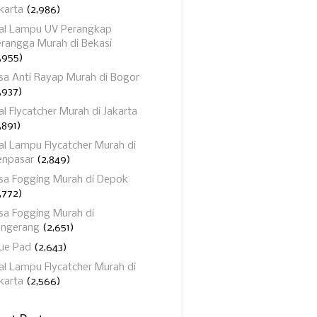
karta
(2,986)
ual Lampu UV Perangkap
rangga Murah di Bekasi
,955)
sa Anti Rayap Murah di Bogor
,937)
al Flycatcher Murah di Jakarta
,891)
al Lampu Flycatcher Murah di
enpasar
(2,849)
sa Fogging Murah di Depok
,772)
sa Fogging Murah di
angerang
(2,651)
ue Pad
(2,643)
al Lampu Flycatcher Murah di
karta
(2,566)