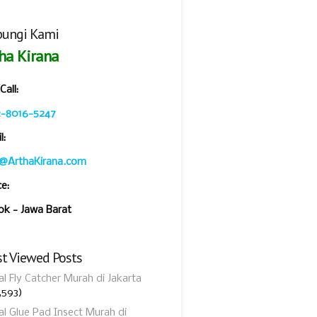
ungi Kami
ha Kirana
all:
2-8016-5247
l:
o@ArthaKirana.com
ce:
k - Jawa Barat
t Viewed Posts
al Fly Catcher Murah di Jakarta
,593)
al Glue Pad Insect Murah di