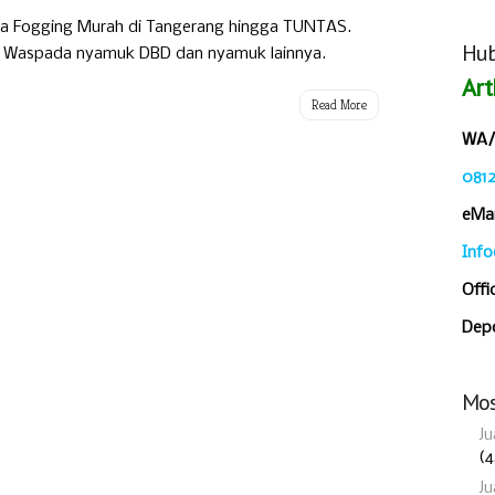
sa Fogging Murah di Tangerang hingga TUNTAS.
Hub
. Waspada nyamuk DBD dan nyamuk lainnya.
Art
Read More
WA/C
081
eMai
Inf
Offi
Depo
Mos
Ju
(4
Ju