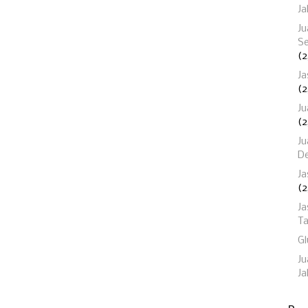
Ja
J
Se
(2
Ja
(2
Ju
(2
Ju
D
Ja
(2
Ja
T
Gl
Ju
Ja