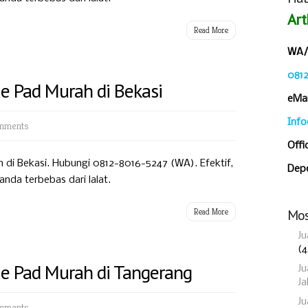
Art
Read More
WA/C
081
ue Pad Murah di Bekasi
eMai
Inf
mments
Offi
h di Bekasi. Hubungi 0812-8016-5247 (WA). Efektif,
Depo
da terbebas dari lalat.
Read More
Mos
Ju
(4
lue Pad Murah di Tangerang
Ju
Ja
J
mments