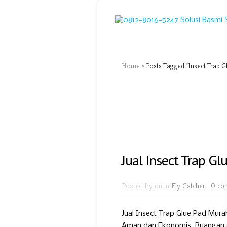
Home
»
Posts Tagged
"
Insect Trap G
Jual Insect Trap G
Posted by
on in
Fly Catcher
|
0 co
Jual Insect Trap Glue Pad Mura
Aman dan Ekonomis. Ruangan an