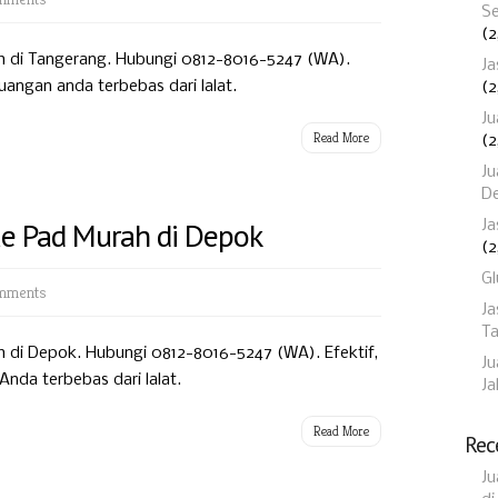
Se
(2
ah di Tangerang. Hubungi 0812-8016-5247 (WA).
Ja
angan anda terbebas dari lalat.
(2
Ju
Read More
(2
Ju
D
lue Pad Murah di Depok
Ja
(2
Gl
mments
Ja
T
ah di Depok. Hubungi 0812-8016-5247 (WA). Efektif,
Ju
da terbebas dari lalat.
Ja
Read More
Rec
Ju