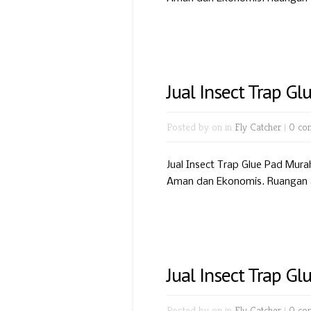
Jual Insect Trap Gl
Posted by
on in
Fly Catcher
|
0 co
Jual Insect Trap Glue Pad Mura
Aman dan Ekonomis. Ruangan an
Jual Insect Trap G
Posted by
on in
Fly Catcher
|
0 co