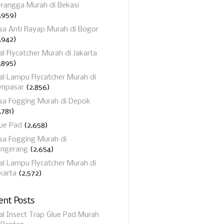
rangga Murah di Bekasi
,959)
sa Anti Rayap Murah di Bogor
,942)
al Flycatcher Murah di Jakarta
,895)
al Lampu Flycatcher Murah di
enpasar
(2,856)
sa Fogging Murah di Depok
,781)
ue Pad
(2,658)
sa Fogging Murah di
angerang
(2,654)
al Lampu Flycatcher Murah di
karta
(2,572)
ent Posts
al Insect Trap Glue Pad Murah