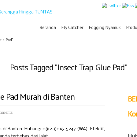
Beranda
Fly Catcher
Fogging Nyamuk
Prod
lue Pad"
Posts Tagged "Insect Trap Glue Pad"
lue Pad Murah di Banten
BE
mments
Ko
h di Banten. Hubungi 0812-8016-5247 (WA). Efektif,
Hub
da terbebas dari lalat.