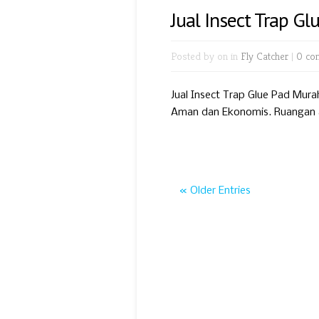
Jual Insect Trap G
Posted by
on in
Fly Catcher
|
0 co
Jual Insect Trap Glue Pad Mura
Aman dan Ekonomis. Ruangan a
« Older Entries