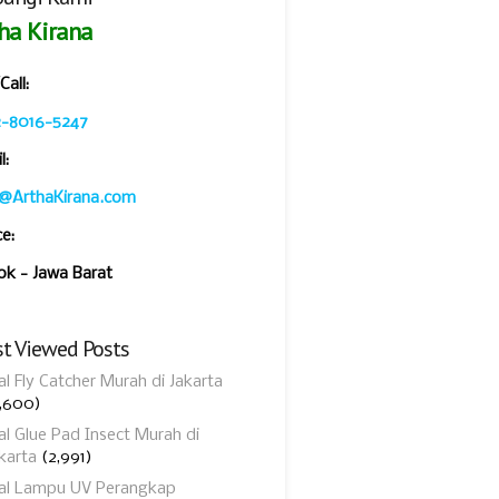
ha Kirana
all:
2-8016-5247
l:
o@ArthaKirana.com
ce:
k - Jawa Barat
t Viewed Posts
al Fly Catcher Murah di Jakarta
,600)
al Glue Pad Insect Murah di
karta
(2,991)
ual Lampu UV Perangkap