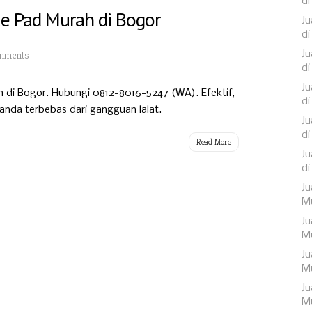
di
lue Pad Murah di Bogor
Ju
di
mments
Ju
di
Ju
h di Bogor. Hubungi 0812-8016-5247 (WA). Efektif,
di
nda terbebas dari gangguan lalat.
Ju
di
Read More
Ju
di
Ju
Mu
Ju
Mu
Ju
Mu
Ju
M