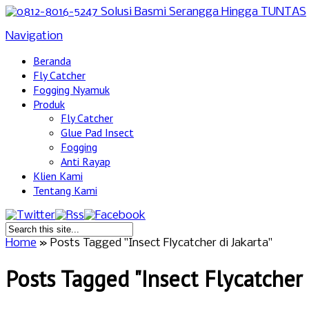
Navigation
Beranda
Fly Catcher
Fogging Nyamuk
Produk
Fly Catcher
Glue Pad Insect
Fogging
Anti Rayap
Klien Kami
Tentang Kami
Home
»
Posts Tagged
"
Insect Flycatcher di Jakarta"
Posts Tagged "Insect Flycatcher 