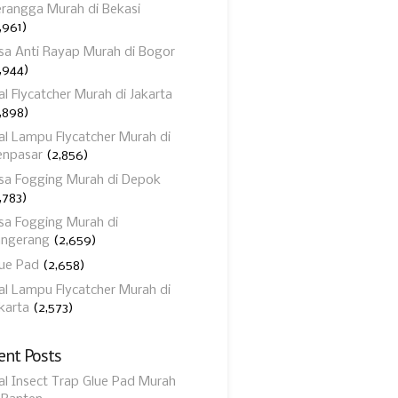
rangga Murah di Bekasi
,961)
sa Anti Rayap Murah di Bogor
,944)
al Flycatcher Murah di Jakarta
,898)
al Lampu Flycatcher Murah di
enpasar
(2,856)
sa Fogging Murah di Depok
,783)
sa Fogging Murah di
angerang
(2,659)
ue Pad
(2,658)
al Lampu Flycatcher Murah di
karta
(2,573)
ent Posts
al Insect Trap Glue Pad Murah