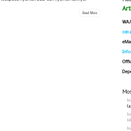
Art
Read More
WA/C
081
eMai
Inf
Offi
Depo
Mos
Ju
(4
Ju
Ja
J