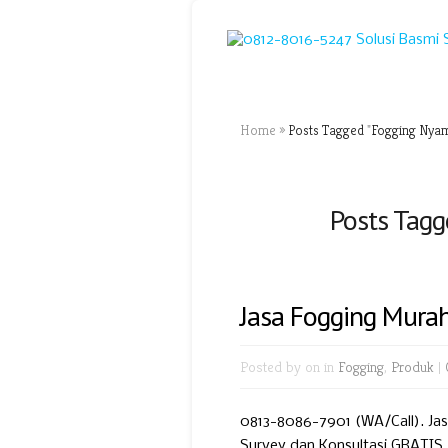
Home
»
Posts Tagged
"
Fogging Nyam
Posts Tagg
Jasa Fogging Murah
Posted by
on in
Fogging
,
Produk
|
0813-8086-7901 (WA/Call). Ja
Survey dan Konsultasi GRATIS