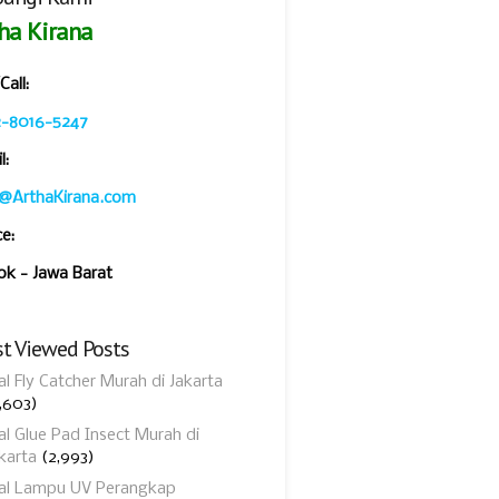
ha Kirana
all:
2-8016-5247
l:
o@ArthaKirana.com
ce:
k - Jawa Barat
t Viewed Posts
al Fly Catcher Murah di Jakarta
,603)
al Glue Pad Insect Murah di
karta
(2,993)
ual Lampu UV Perangkap