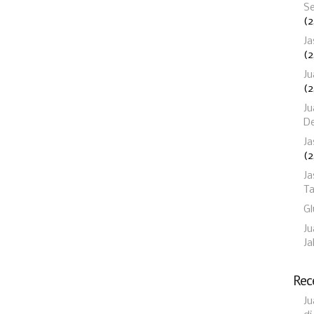
Se
(2
Ja
(2
Ju
(2
Ju
D
Ja
(2
Ja
T
Gl
Ju
Ja
Rec
Ju