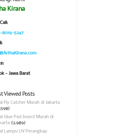
ha Kirana
all:
2-8016-5247
l:
o@ArthaKirana.com
ce:
k - Jawa Barat
t Viewed Posts
al Fly Catcher Murah di Jakarta
,598)
al Glue Pad Insect Murah di
karta
(2,989)
ual Lampu UV Perangkap