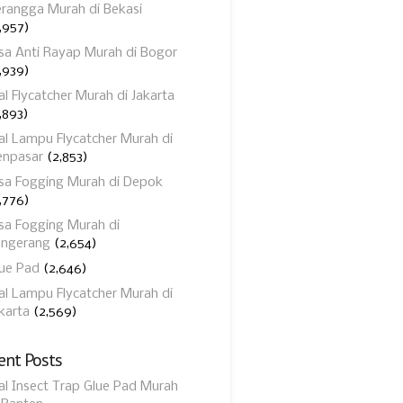
rangga Murah di Bekasi
,957)
sa Anti Rayap Murah di Bogor
,939)
al Flycatcher Murah di Jakarta
,893)
al Lampu Flycatcher Murah di
enpasar
(2,853)
sa Fogging Murah di Depok
,776)
sa Fogging Murah di
angerang
(2,654)
ue Pad
(2,646)
al Lampu Flycatcher Murah di
karta
(2,569)
ent Posts
al Insect Trap Glue Pad Murah