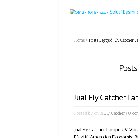
Home
»
Posts Tagged
"
Fly Catcher 
Posts
Jual Fly Catcher L
Posted by
on in
Fly Catcher
|
0 co
Jual Fly Catcher Lampu UV Mur
Efektif, Aman dan Ekonomis. R