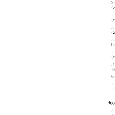
Se
(2
Ja
(2
Ju
(2
Ju
D
Ja
(2
Ja
T
Gl
Ju
Ja
Rec
Ju