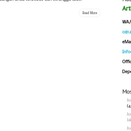
Art
Read More
WA/C
081
eMai
Inf
Offi
Depo
Mos
Ju
(4
Ju
Ja
J