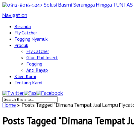
Navigation
Beranda
Fly Catcher
Fogging Nyamuk
Produk
Fly Catcher
Glue Pad Insect
Fogging
Anti Rayap
Klien Kami
Tentang Kami
Home
»
Posts Tagged
"
Dimana Tempat Jual Lampu Flycatc
Posts Tagged "Dimana Tempat Ju