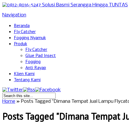
Navigation
Beranda
Fly Catcher
Fogging Nyamuk
Produk
Fly Catcher
Glue Pad Insect
Fogging
Anti Rayap
Klien Kami
Tentang Kami
Home
»
Posts Tagged
"
Dimana Tempat Jual Lampu Flycatch
Posts Tagged "Dimana Tempat Ju