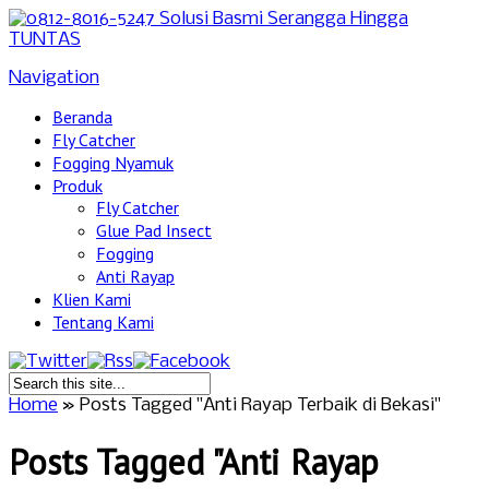
Navigation
Beranda
Fly Catcher
Fogging Nyamuk
Produk
Fly Catcher
Glue Pad Insect
Fogging
Anti Rayap
Klien Kami
Tentang Kami
Home
»
Posts Tagged
"
Anti Rayap Terbaik di Bekasi"
Posts Tagged "Anti Rayap