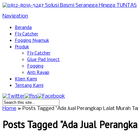
Navigation
Beranda
Fly Catcher
Fogging Nyamuk
Produk
Fly Catcher
Glue Pad Insect
Fogging
Anti Rayap
Klien Kami
Tentang Kami
Home
»
Posts Tagged
"
Ada Jual Perangkap Lalat Murah T
Posts Tagged "Ada Jual Perangk