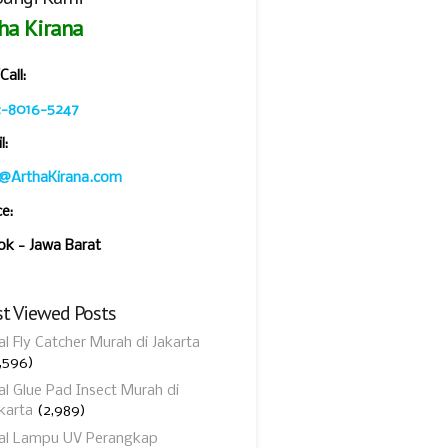
ha Kirana
all:
2-8016-5247
l:
o@ArthaKirana.com
ce:
k - Jawa Barat
t Viewed Posts
al Fly Catcher Murah di Jakarta
,596)
al Glue Pad Insect Murah di
karta
(2,989)
ual Lampu UV Perangkap