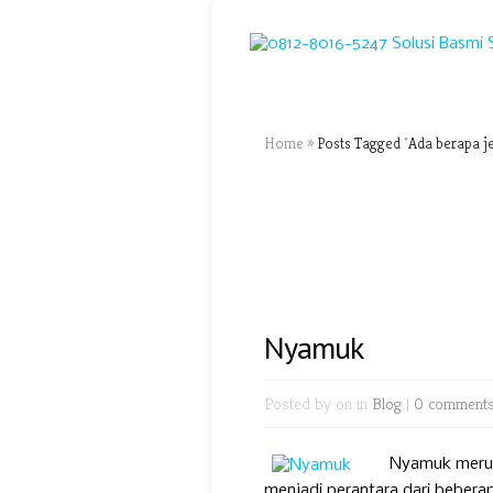
Home
»
Posts Tagged
"
Ada berapa j
Nyamuk
Posted by
on in
Blog
|
0 comment
Nyamuk merup
menjadi perantara dari beber