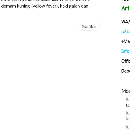
, demam kuning (yellow fever), kaki gajah dan
Art
WA/C
Read More
081
eMai
Inf
Offi
Depo
Mos
Ju
(4
Ju
Ja
J