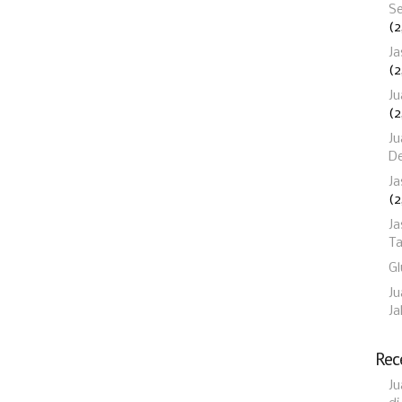
Se
(2
Ja
(2
Ju
(2
Ju
D
Ja
(2
Ja
T
Gl
Ju
Ja
Rec
Ju