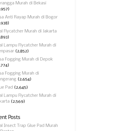
rangga Murah di Bekasi
,957)
sa Anti Rayap Murah di Bogor
,938)
al Flycatcher Murah di Jakarta
,893)
al Lampu Flycatcher Murah di
enpasar
(2,852)
sa Fogging Murah di Depok
,774)
sa Fogging Murah di
angerang
(2,654)
ue Pad
(2,645)
al Lampu Flycatcher Murah di
karta
(2,569)
ent Posts
al Insect Trap Glue Pad Murah