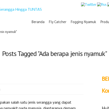
Beranda
Fly Catcher
Fogging Nyamuk
Prod
enis nyamuk"
Posts Tagged "Ada berapa jenis nyamuk"
BE
s
Ko
akan salah satu jenis serangga yang dapat
Hub
apa penyakit pada manusia, diantaranya demam