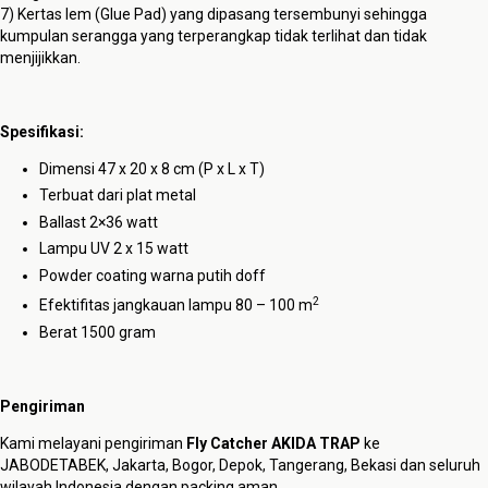
7) Kertas lem (Glue Pad) yang dipasang tersembunyi sehingga
kumpulan serangga yang terperangkap tidak terlihat dan tidak
menjijikkan.
Spesifikasi:
Dimensi 47 x 20 x 8 cm (P x L x T)
Terbuat dari plat metal
Ballast 2×36 watt
Lampu UV 2 x 15 watt
Powder coating warna putih doff
2
Efektifitas jangkauan lampu 80 – 100 m
Berat 1500 gram
Pengiriman
Kami melayani pengiriman
Fly Catcher AKIDA TRAP
ke
JABODETABEK, Jakarta, Bogor, Depok, Tangerang, Bekasi dan seluruh
wilayah Indonesia dengan packing aman.