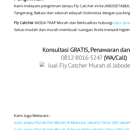
Kami melayani pengiriman lampu Fly Catcher ini ke JABODETABEK, 
Tangerang, Bekasi dan seluruh wilayah Indonesia dengan packin
Fly Catcher
AKIDA TRAP Murah dan Berkualitas hubungi
0812-801
Solusi mudah dan murah membuat ruangan Anda menjadi higienis
Konsultasi GRATIS, Penawaran dan
0812-8016-5247
(WA/Call)
Kami Juga Melayani :
Jual Lampu Flycatcher Murah di Makasar Jakarta Timur DKI Jakar
Jual Lampu Flycatcher Murah di Pasar Rebo Jakarta Timur DKI Jak