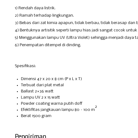
1) Rendah daya listrik.
2) Ramah terhadap lingkungan.
3) Bebas dari zat kimia apapun, tidak berbau, tidak berasap dan 
4) Bentuknya artisitik seperti lampu hias jadi sangat cocok untu
5) Menggunakan lampu UV (Ultra Violet) sehingga menjadi daya ta
6) Penempatan ditempel di dinding.
Spesifikasi:
Dimensi 47 x 20 x 8 cm (P x L x T)
Terbuat dari plat metal
Ballast 2×36 watt
Lampu UV 2 x 15 watt
Powder coating warna putih doff
2
Efektifitas jangkauan lampu 80 – 100 m
Berat 1500 gram
Pengiriman