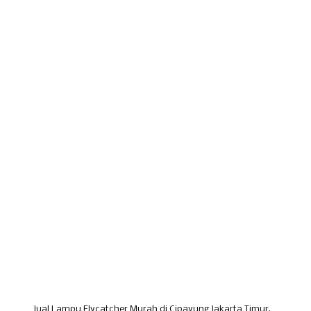
Jual Lampu Flycatcher Murah di Cipayung Jakarta Timur.