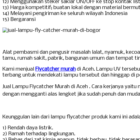
12) Menggunakan steker saklar ON/OFF ke stop kontak list
13) Harga kompetitif; buatan lokal dengan material bermu
14) Melayani pengiriman ke seluruh wilayah Indonesia
15) Bergaransi
Alat pembasmi dan pengusir masalah lalat, nyamuk, kecoa 
tamu, rumah sakit, pabrik, bangunan umum dan tempat tin
Kami menjual
Flycatcher murah
di Aceh. Lampu UV tersebu
terbang untuk mendekati lampu tersebut dan hinggap di pe
Jual Lampu Flycatcher Murah di Aceh
. Cara kerjanya yaitu
dengan mengganti alas lengket jika sudah penuh dan muda
Keunggulan lain dari lampu flycatcher produk kami ini adal
1) Rendah daya listrik.
2) Ramah terhadap lingkungan.
3) Bebas dari zat kimia apapun, tidak berbau, tidak berasa