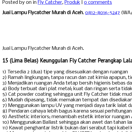
Posted by
on in
Fly Catcher
,
Produk
|
0 comments
Jual Lampu Flycatcher Murah di Aceh
.
0812-8016-5247
(WA/C
Jual Lampu Flycatcher Murah di Aceh.
15 (Lima Belas) Keunggulan Fly Catcher Perangkap Lal
1) Tersedia 2 (dua) tipe yang disesuaikan dengan ruangan
2) Ramah lingkungan; tanpa racun dan zat kimia apapun, ti
3) Menjadikan ruangan Anda tetap bersih higienis bebas d
4) Body terbuat dari plat metal; kuat dan ringan serta ti
5) Cat powder coating sehingga unit Fly Catcher tidak mu
6) Mudah dipasang, tidak memakan tempat dan disediak
7) Menggunakan lampu UV yang menjadi daya tarik lalat d
8) Pendaran cahaya lebih bagus karena sesuai perhitunga
9) Aesthetic interiors; menambah estetik interior ruangan
10) Menggunakan Ballast sehingga akan awet dan tahan l
11) Kawat penghantar listrik bukan dari serabut tapi kabe