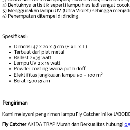
4) Bentuknya artisitik seperti lampu hias jadi sangat coco
5) Menggunakan lampu UV (Ultra Violet) sehingga menjadi
6) Penempatan ditempel di dinding.
Spesifikasi:
Dimensi 47 x 20 x 8 cm (P x L x T)
Terbuat dari plat metal
Ballast 2×36 watt
Lampu UV 2 x 15 watt
Powder coating warna putih doff
2
Efektifitas jangkauan lampu 80 – 100 m
Berat 1500 gram
Pengiriman
Kami melayani pengiriman lampu Fly Catcher ini ke JABOD
Fly Catcher
AKIDA TRAP Murah dan Berkualitas hubungi
08