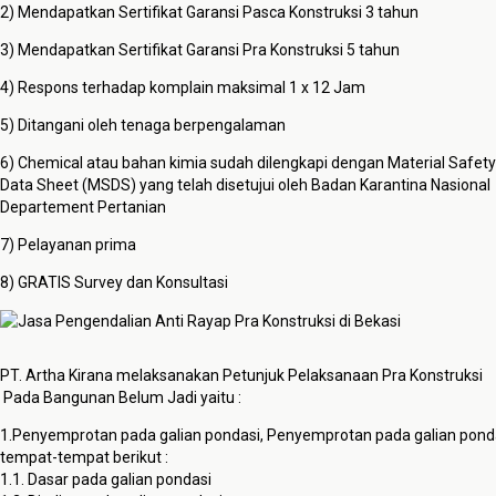
2) Mendapatkan Sertifikat Garansi Pasca Konstruksi 3 tahun
3) Mendapatkan Sertifikat Garansi Pra Konstruksi 5 tahun
4) Respons terhadap komplain maksimal 1 x 12 Jam
5) Ditangani oleh tenaga berpengalaman
6) Chemical atau bahan kimia sudah dilengkapi dengan Material Safety
Data Sheet (MSDS) yang telah disetujui oleh Badan Karantina Nasional
Departement Pertanian
7) Pelayanan prima
8) GRATIS Survey dan Konsultasi
PT. Artha Kirana melaksanakan Petunjuk
Pelaksanaan
Pra Konstruksi
Pada
Bangunan
Belum
Jadi
yaitu :
1.
Penyemprotan
pada
galian
pondasi
,
Penyemprotan
pada
galian
pond
tempat-
tempat
berikut
:
1.1.
Dasar
pada
galian
pondasi