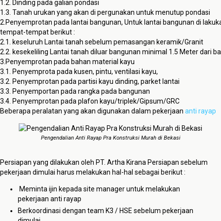
1.2.
Dinding
pada
galian
pondasi
1.3. Tanah
urukan
yang
akan
di
pergunakan
untuk
menutup
pondasi
2.
Penyemprotan
pada
lantai
bangunan
,
Untuk
lantai
bangunan
di
lakuk
tempat-
tempat
berikut
:
2.1.
keseluruh
Lantai
tanah
sebelum
pemasangan
keramik
/Granit
2.2.
kesekeliling
Lantai
tanah
diluar
bangunan
minimal 1.5 Meter
dari
ba
3.
Penyemprotan
pada
bahan
material
kayu
3.1.
Penyemprota
pada
kusen
,
pintu
,
ventilasi
kayu
,
3.2.
Penyemprotan
pada
partisi
kayu
dinding
,
parket
lantai
3.3.
Penyemportan
pada
rangka
pada
bangunan
3.4.
Penyemprotan
pada
plafon
kayu
/
triplek
/
Gipsum
/GRC
Beberapa peralatan yang akan digunakan dalam pekerjaan
anti rayap
Pengendalian Anti Rayap Pra Konstruksi Murah di Bekasi
Persiapan yang dilakukan oleh PT. Artha Kirana Persiapan sebelum
pekerjaan dimulai harus melakukan hal-hal sebagai berikut :
Meminta ijin kepada site manager untuk melakukan
pekerjaan anti rayap
Berkoordinasi dengan team K3 / HSE sebelum pekerjaan
dimulai